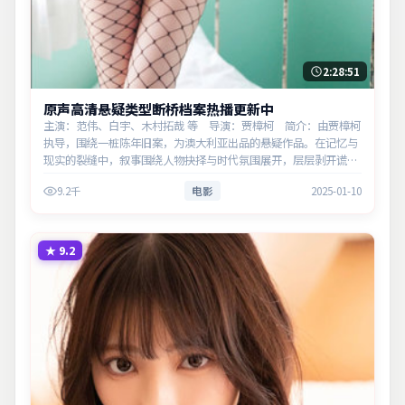
2:28:51
原声高清悬疑类型断桥档案热播更新中
主演：范伟、白宇、木村拓哉 等 导演：贾樟柯 简介：由贾樟柯
执导，围绕一桩陈年旧案，为澳大利亚出品的悬疑作品。在记忆与
现实的裂缝中，叙事围绕人物抉择与时代氛围展开，层层剥开谎言
与真相。主演以细腻表演撑起情感层次，兼顾观赏性与现实意义。
9.2千
电影
2025-01-10
★
9.2