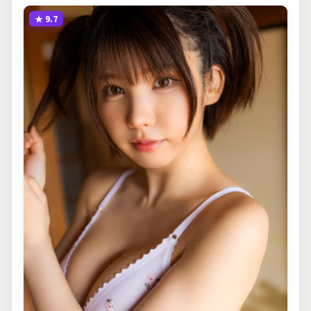
★
9.7