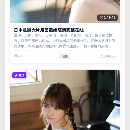
2:49:42
日本悬疑大片月面追缉高清完整在线
主演：巩俐、廖凡、白宇 等 导演：陈凯歌 简介：由陈凯歌执
导，以架空都市为蓝本，为日本出品的悬疑作品。在春运与归乡的
旅途中，叙事围绕人物抉择与时代氛围展开，将人物推向道德与法
律的边界。主演以细腻表演撑起情感层次，兼顾观赏性与现实意
6.4千
电影
2023-02-26
义。
★
8.7