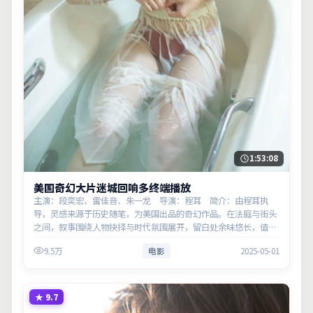
1:53:08
美国奇幻大片迷城回响多终端播放
主演：段奕宏、雷佳音、朱一龙 导演：程耳 简介：由程耳执
导，灵感来源于历史随笔，为美国出品的奇幻作品。在法庭与街头
之间，叙事围绕人物抉择与时代氛围展开，留白处余味悠长，值得
细品。主演以细腻表演撑起情感层次，兼顾观赏性与现实意义。
9.5万
电影
2025-05-01
★
9.7