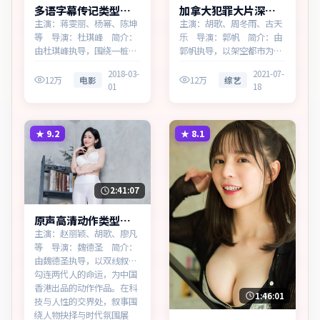
多语字幕传记类型风
加拿大犯罪大片深海
暴边界热播更新中
回响多终端播放
主演：蒋雯丽、杨幂、陈坤
主演：胡歌、周冬雨、古天
等 导演：杜琪峰 简介：
乐 导演：郭帆 简介：由
由杜琪峰执导，围绕一桩陈
郭帆执导，以架空都市为蓝
年旧案，为法国出品的传记
本，为加拿大出品的犯罪作
2018-03-
2021-07-
作品。在科技与人性的交界
品。在记忆与现实的裂缝
12万
电影
12万
综艺
01
18
处，叙事围绕人物抉择与时
中，叙事围绕人物抉择与时
代氛围展开，留白处余味悠
代氛围展开，以克制镜头呈
长，值得细品。主演以细腻
现群像张力。主演以细腻表
表演撑起情感层次，兼顾观
演撑起情感层次，兼顾观赏
★
9.2
★
8.1
赏性与现实意义。
性与现实意义。
2:41:07
原声高清动作类型雾
岛档案多终端播放
主演：赵丽颖、胡歌、廖凡
等 导演：魏德圣 简介：
由魏德圣执导，以双线叙事
勾连两代人的命运，为中国
香港出品的动作作品。在科
1:46:01
技与人性的交界处，叙事围
绕人物抉择与时代氛围展