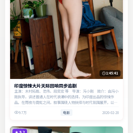
1:45:41
印度惊悚大片天际回响同步追剧
主演：木村拓哉、范伟、段奕宏 等 导演：冯小刚 简介：由冯小
刚执导，讲述普通人在时代浪潮中的选择，为印度出品的惊悚作
品。在雨夜与霓虹之间，叙事围绕人物抉择与时代氛围展开，以克
制镜头呈现群像张力。主演以细腻表演撑起情感层次，兼顾观赏性
9.7万
电影
2020-02-20
与现实意义。
★
9.2