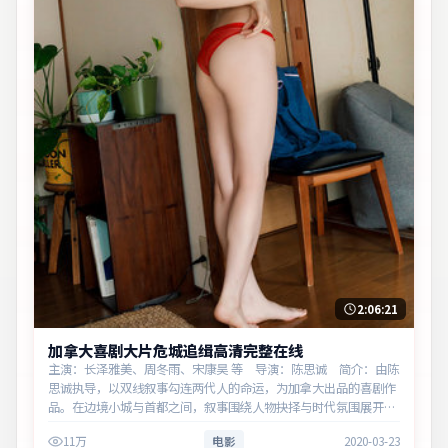
2:06:21
加拿大喜剧大片危城追缉高清完整在线
主演：长泽雅美、周冬雨、宋康昊 等 导演：陈思诚 简介：由陈
思诚执导，以双线叙事勾连两代人的命运，为加拿大出品的喜剧作
品。在边境小城与首都之间，叙事围绕人物抉择与时代氛围展开，
牵动两代人的心结与和解。主演以细腻表演撑起情感层次，兼顾观
11万
电影
2020-03-23
赏性与现实意义…