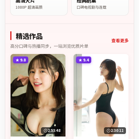
高清大片
经典剧集
1080P 超清画质
口碑电视剧与连载
精选作品
查看更多
高分口碑与热播同步，一站浏览优质片单
★
9.8
★
9.4
2:53:48
2:30:12