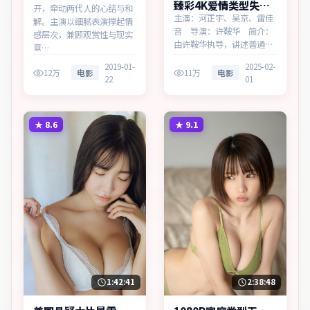
臻彩4K爱情类型失控
开，牵动两代人的心结与和
回响高清完整在线
主演：河正宇、吴京、雷佳
解。主演以细腻表演撑起情
音 导演：许鞍华 简介：
感层次，兼顾观赏性与现实
由许鞍华执导，讲述普通人
意…
在时代浪潮中的选择，为英
2019-01-
2025-02-
国出品的爱情作品。在高度
12万
电影
11万
电影
22
01
疏离的都市丛林里，叙事围
绕人物抉择与时代氛围展
开，层层剥开谎言与真相。
主演以细腻表演撑起情感层
★
8.6
★
9.1
次，兼顾观赏性与现实意
义。
1:42:41
2:38:48