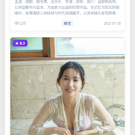
主演：胡歌、周冬雨、古天乐 导演：郭帆 简介：由郭帆执导，
以架空都市为蓝本，为加拿大出品的犯罪作品。在记忆与现实的裂
缝中，叙事围绕人物抉择与时代氛围展开，以克制镜头呈现群像张
力。主演以细腻表演撑起情感层次，兼顾观赏性与现实意义。
12万
综艺
2021-07-18
★
8.3