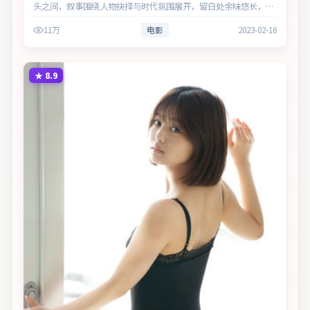
头之间，叙事围绕人物抉择与时代氛围展开，留白处余味悠长，值
得细品。主演以细腻表演撑起情感层次，兼顾观赏性与现实意义。
11万
电影
2023-02-16
★
8.9