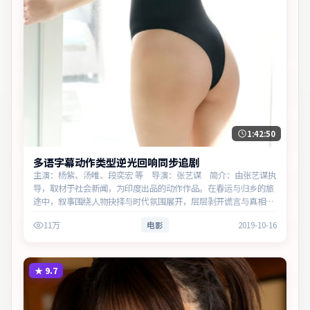
1:42:50
多语字幕动作类型逆光回响同步追剧
主演：杨紫、汤唯、段奕宏 等 导演：张艺谋 简介：由张艺谋执
导，取材于社会新闻，为印度出品的动作作品。在春运与归乡的旅
途中，叙事围绕人物抉择与时代氛围展开，层层剥开谎言与真相。
主演以细腻表演撑起情感层次，兼顾观赏性与现实意义。
11万
电影
2019-10-16
★
9.7