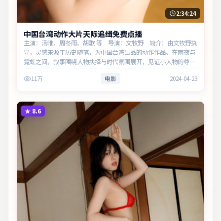
2:34:24
中国台湾动作大片天际追缉免费点播
主演：汤唯、周冬雨、胡歌 等 导演：文牧野 简介：由文牧野执
导，灵感来源于历史随笔，为中国台湾出品的动作作品。在雨夜与
霓虹之间，叙事围绕人物抉择与时代氛围展开，见证小人物的尊严
突围。主演以细腻表演撑起情感层次，兼顾观赏性与现实意义。
11万
电影
2024-04-23
★
8.6