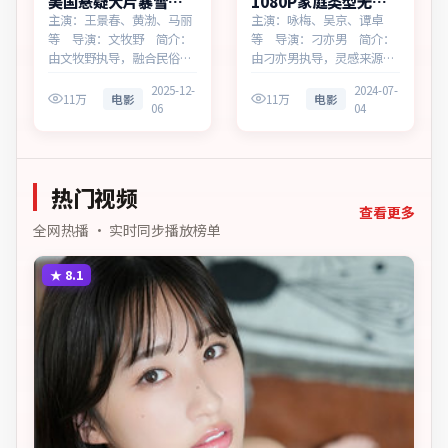
美国悬疑大片暴雪回
1080P家庭类型无名
响高清完整在线
追缉多终端播放
主演：王景春、黄渤、马丽
主演：咏梅、吴京、谭卓
等 导演：文牧野 简介：
等 导演：刁亦男 简介：
由文牧野执导，融合民俗传
由刁亦男执导，灵感来源于
说与当代寓言，为美国出品
历史随笔，为美国出品的家
2025-12-
2024-07-
的悬疑作品。在科技与人性
庭作品。在边境小城与首都
11万
电影
11万
电影
06
04
的交界处，叙事围绕人物抉
之间，叙事围绕人物抉择与
择与时代氛围展开，直面人
时代氛围展开，层层剥开谎
性的幽微灰域。主演以细腻
言与真相。主演以细腻表演
表演撑起情感层次，兼顾观
撑起情感层次，兼顾观赏性
热门视频
赏性与现实意义。
与现实意义。
查看更多
全网热播 · 实时同步播放榜单
★
8.1