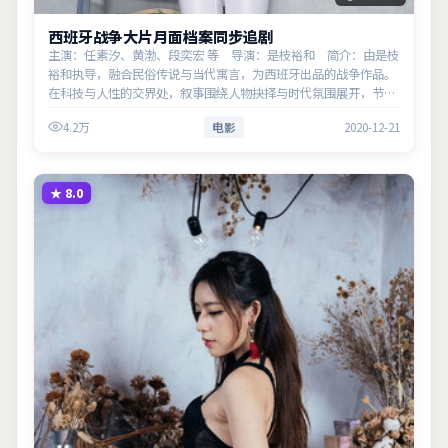
西班牙战争大片月面档案同步追剧
主演：任素汐、黄渤、段奕宏 等 导演：是枝裕和 简介：由是枝
裕和执导，融合民俗传说与当代寓言，为西班牙出品的战争作品。
在科技与人性的交界处，叙事围绕人物抉择与时代氛围展开，节奏
紧凑，反转不断。主演以细腻表演撑起情感层次，兼顾观赏性与现
4.2万
电影
2020-12-21
实意义。
★
8.0