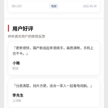
呈现群像张力。主演以细腻表演撑起情感层次，兼顾观赏性与现实
1.6万
电影
2021-05-24
意义。
用户好评
听听真实用户的使用反馈
「
更新很快，国产剧追起来很顺手，画质清晰，手机上
也不卡。
」
小雅
剧迷
「
分类清楚，找片方便，适合一家人一起看电视剧。
」
李先生
上班族