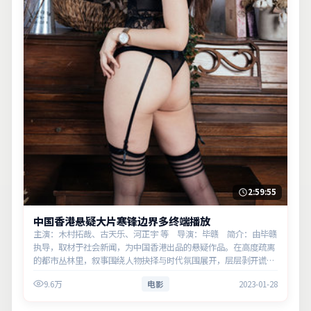
2:59:55
中国香港悬疑大片寒锋边界多终端播放
主演：木村拓哉、古天乐、河正宇 等 导演：毕赣 简介：由毕赣
执导，取材于社会新闻，为中国香港出品的悬疑作品。在高度疏离
的都市丛林里，叙事围绕人物抉择与时代氛围展开，层层剥开谎言
与真相。主演以细腻表演撑起情感层次，兼顾观赏性与现实意义。
9.6万
电影
2023-01-28