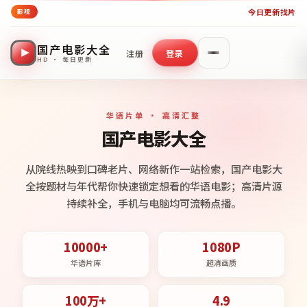
今日更新
找片
影视
国产电影大全
注册
登录
HD · 每日更新
华语片单 · 高清汇整
国产电影大全
从院线热映到口碑老片、网络新作一站检索，国产电影大
全按题材与年代帮你快速锁定想看的华语电影；高清片源
持续补全，手机与电脑均可流畅点播。
10000+
1080P
华语片库
超清画质
100万+
4.9