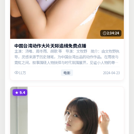
2:34:24
中国台湾动作大片天际追缉免费点播
主演：汤唯、周冬雨、胡歌 等 导演：文牧野 简介：由文牧野执
导，灵感来源于历史随笔，为中国台湾出品的动作作品。在雨夜与
霓虹之间，叙事围绕人物抉择与时代氛围展开，见证小人物的尊严
突围。主演以细腻表演撑起情感层次，兼顾观赏性与现实意义。
11万
电影
2024-04-23
★
9.4