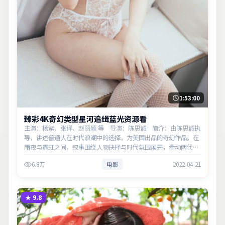
1:53:00
臻彩4K奇幻类型星河追缉蓝光资源看
主演：杨紫、张译、赵丽颖 等 导演：陈思诚 简介：由陈思诚执
导，讲述普通人在时代浪潮中的选择，为美国出品的奇幻作品。在
雨夜与霓虹之间，叙事围绕人物抉择与时代氛围展开，牵动两代人
的心结与和解。主演以细腻表演撑起情感层次，兼顾观赏性与现实
6.8万
电影
2022-04-21
意义。
★
9.8