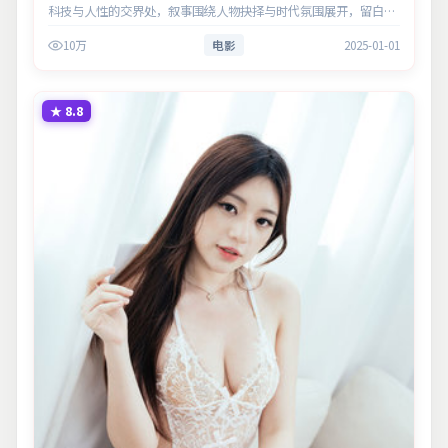
科技与人性的交界处，叙事围绕人物抉择与时代氛围展开，留白处
余味悠长，值得细品。主演以细腻表演撑起情感层次，兼顾观赏性
10万
电影
2025-01-01
与现实意…
★
8.8