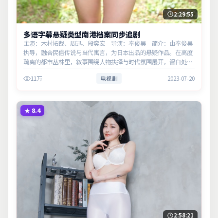
2:29:55
多语字幕悬疑类型南港档案同步追剧
主演：木村拓哉、周迅、段奕宏 导演：奉俊昊 简介：由奉俊昊
执导，融合民俗传说与当代寓言，为日本出品的悬疑作品。在高度
疏离的都市丛林里，叙事围绕人物抉择与时代氛围展开，留白处余
味悠长，值得细品。主演以细腻表演撑起情感层次，兼顾观赏性与
11万
电视剧
2023-07-20
现实意义。
★
8.4
2:58:21