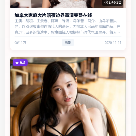
2:46:32
加拿大家庭大片暗夜边界高清完整在线
主演：胡歌、王景春、陈坤 导演：乌尔善 简介：由乌尔善执
导，以双线叙事勾连两代人的命运，为加拿大出品的家庭作品。在
春运与归乡的旅途中，叙事围绕人物抉择与时代氛围展开，将人物
推向道德与法律的边界。主演以细腻表演撑起情感层次，兼顾观赏
11万
电影
2020-11-11
性与现实…
★
9.8