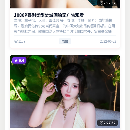
2:32:57
1080P喜剧类型焚城回响无广告观看
主演：章子怡、大鹏、雷佳音 等 导演：毕赣 简介：由毕赣执
导，融合民俗传说与当代寓言，为中国大陆出品的喜剧作品。在雨
夜与霓虹之间，叙事围绕人物抉择与时代氛围展开，留白处余味悠
长，值得细品。主演以细腻表演撑起情感层次，兼顾观赏性与现实
11万
电影
2022-06-22
意义。
★
9.6
2:27:52