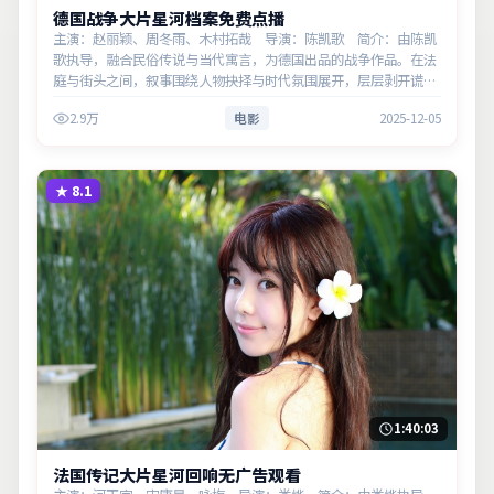
德国战争大片星河档案免费点播
主演：赵丽颖、周冬雨、木村拓哉 导演：陈凯歌 简介：由陈凯
歌执导，融合民俗传说与当代寓言，为德国出品的战争作品。在法
庭与街头之间，叙事围绕人物抉择与时代氛围展开，层层剥开谎言
与真相。主演以细腻表演撑起情感层次，兼顾观赏性与现实意义。
2.9万
电影
2025-12-05
★
8.1
1:40:03
法国传记大片星河回响无广告观看