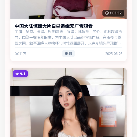
2:03:32
中国大陆惊悚大片白昼追缉无广告观看
主演：吴京、张译、周冬雨 等 导演：林超贤 简介：由林超贤执
导，围绕一桩陈年旧案，为中国大陆出品的惊悚作品。在雨夜与霓
虹之间，叙事围绕人物抉择与时代氛围展开，以克制镜头呈现群像
张力。主演以细腻表演撑起情感层次，兼顾观赏性与现实意义。
11万
电影
2025-06-25
★
9.1