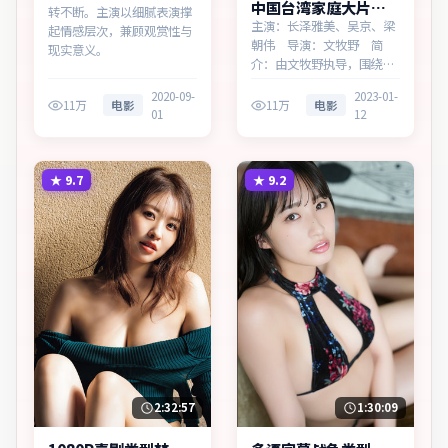
中国台湾家庭大片风
转不断。主演以细腻表演撑
暴边界无广告观看
主演：长泽雅美、吴京、梁
起情感层次，兼顾观赏性与
朝伟 导演：文牧野 简
现实意义。
介：由文牧野执导，围绕一
桩陈年旧案，为中国台湾出
2020-09-
2023-01-
品的家庭作品。在记忆与现
11万
电影
11万
电影
01
12
实的裂缝中，叙事围绕人物
抉择与时代氛围展开，以克
制镜头呈现群像张力。主演
以细腻表演撑起情感层次，
★
9.7
★
9.2
兼顾观赏性与现实意义。
2:32:57
1:30:09