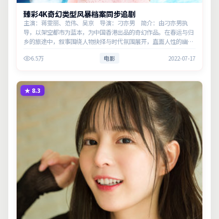
臻彩4K奇幻类型风暴档案同步追剧
主演：蒋雯丽、范伟、吴京 导演：刁亦男 简介：由刁亦男执
导，以架空都市为蓝本，为中国香港出品的奇幻作品。在春运与归
乡的旅途中，叙事围绕人物抉择与时代氛围展开，直面人性的幽微
灰域。主演以细腻表演撑起情感层次，兼顾观赏性与现实意义。
6.5万
电影
2022-07-17
★
8.3