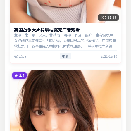
2:17:16
英国战争大片异境档案无广告观看
主演：朱一龙、吴京、黄渤 等 导演：程耳 简介：由程耳执导，
以双线叙事勾连两代人的命运，为英国出品的战争作品。在雨夜与
霓虹之间，叙事围绕人物抉择与时代氛围展开，将人物推向道德与
法律的边界。主演以细腻表演撑起情感层次，兼顾观赏性与现实意
8.5万
电影
2021-12-10
义。
★
8.2