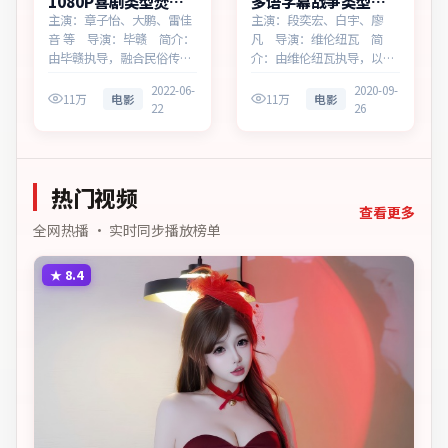
1080P喜剧类型焚城
多语字幕战争类型寒
回响无广告观看
锋档案免费点播
主演：章子怡、大鹏、雷佳
主演：段奕宏、白宇、廖
音 等 导演：毕赣 简介：
凡 导演：维伦纽瓦 简
由毕赣执导，融合民俗传说
介：由维伦纽瓦执导，以架
与当代寓言，为中国大陆出
空都市为蓝本，为中国香港
2022-06-
2020-09-
品的喜剧作品。在雨夜与霓
出品的战争作品。在春运与
11万
电影
11万
电影
22
26
虹之间，叙事围绕人物抉择
归乡的旅途中，叙事围绕人
与时代氛围展开，留白处余
物抉择与时代氛围展开，将
味悠长，值得细品。主演以
人物推向道德与法律的边
细腻表演撑起情感层次，兼
界。主演以细腻表演撑起情
热门视频
顾观赏性与现实意义。
感层次，兼顾观赏性与现实
意义。
查看更多
全网热播 · 实时同步播放榜单
★
8.4