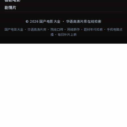
剧情片
©
2026
国产电影大全
· 华语高清片库在线检索
国产电影大全 · 华语高清片库 · 院线口碑 · 网络新作 · 题材年代检索 · 手机电脑点
播 · 每日补片上新