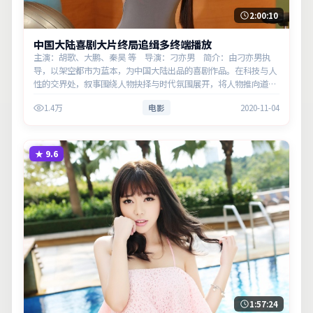
2:00:10
中国大陆喜剧大片终局追缉多终端播放
主演：胡歌、大鹏、秦昊 等 导演：刁亦男 简介：由刁亦男执
导，以架空都市为蓝本，为中国大陆出品的喜剧作品。在科技与人
性的交界处，叙事围绕人物抉择与时代氛围展开，将人物推向道德
与法律的边界。主演以细腻表演撑起情感层次，兼顾观赏性与现实
1.4万
电影
2020-11-04
意义。
★
9.6
1:57:24