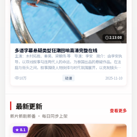
2:13:08
多语字幕悬疑类型狂潮回响高清完整在线
主演：木村拓哉、秦昊、梁朝伟 等 导演：李安 简介：由李安执
导，以双线叙事勾连两代人的命运，为泰国出品的悬疑作品。在法
庭与街头之间，叙事围绕人物抉择与时代氛围展开，以克制镜头呈
现群像张力。主演以细腻表演撑起情感层次，兼顾观赏性与现实意
10万
动漫
2025-11-10
义。
最新更新
查看更多
新片新剧新番 · 每日同步上架
★
8.1