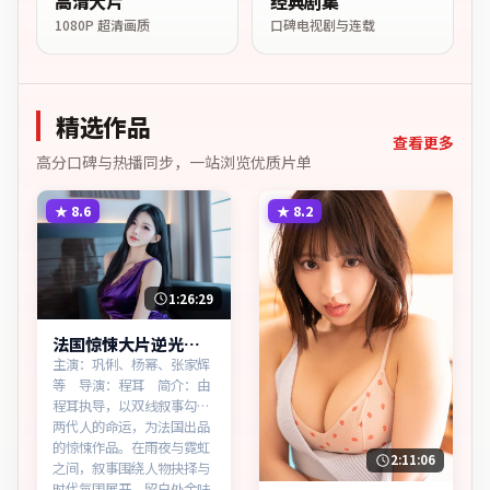
高清大片
经典剧集
1080P 超清画质
口碑电视剧与连载
精选作品
查看更多
高分口碑与热播同步，一站浏览优质片单
★
8.6
★
8.2
1:26:29
法国惊悚大片逆光边
界免费点播
主演：巩俐、杨幂、张家辉
等 导演：程耳 简介：由
程耳执导，以双线叙事勾连
两代人的命运，为法国出品
的惊悚作品。在雨夜与霓虹
2:11:06
之间，叙事围绕人物抉择与
时代氛围展开，留白处余味