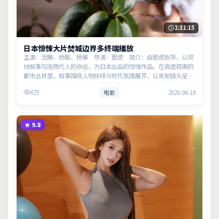
2:31:15
日本惊悚大片焚城边界多终端播放
主演：沈腾、杨紫、杨幂 导演：管虎 简介：由管虎执导，以双
线叙事勾连两代人的命运，为日本出品的惊悚作品。在高度疏离的
都市丛林里，叙事围绕人物抉择与时代氛围展开，以克制镜头呈现
群像张力。主演以细腻表演撑起情感层次，兼顾观赏性与现实意
6万
电影
2020-06-18
义。
★
9.8