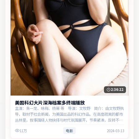
2:36:22
美国科幻大片深海档案多终端播放
主演：朱一龙、咏梅、杨幂 等 导演：文牧野 简介：由文牧野执
导，取材于社会新闻，为美国出品的科幻作品。在高度疏离的都市
丛林里，叙事围绕人物抉择与时代氛围展开，节奏紧凑，反转不
断。主演以细腻表演撑起情感层次，兼顾观赏性与现实意义。
11万
电影
2024-03-13