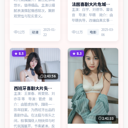
法国喜剧大片危城回
悠长，值得细品。主演以细
响无广告观看
主演：白宇、刘德华、雷佳
腻表演撑起情感层次，兼顾
音 导演：毕赣 简介：由
观赏性与现实意义。
毕赣执导，改编自真实事
件，为法国出品的喜剧作
2025-01-
2025-03-
品。在高度疏离的都市丛林
12万
动漫
11万
电影
22
06
里，叙事围绕人物抉择与时
代氛围展开，以克制镜头呈
现群像张力。主演以细腻表
演撑起情感层次，兼顾观赏
★
8.5
★
8.3
性与现实意义。
2:43:56
西班牙喜剧大片失控
档案高清完整在线
主演：王景春、蒋雯丽、刘
亦菲 等 导演：管虎 简
介：由管虎执导，围绕一桩
陈年旧案，为西班牙出品的
喜剧作品。在法庭与街头之
2:41:33
间，叙事围绕人物抉择与时
代氛围展开，节奏紧凑，反