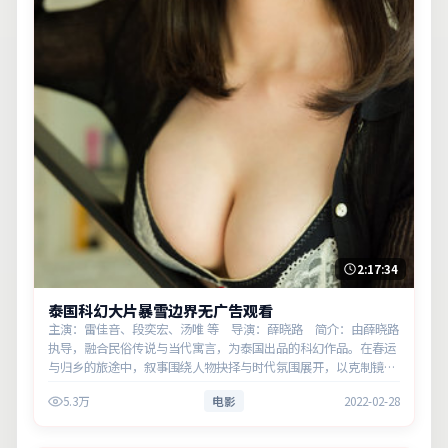
2:17:34
泰国科幻大片暴雪边界无广告观看
主演：雷佳音、段奕宏、汤唯 等 导演：薛晓路 简介：由薛晓路
执导，融合民俗传说与当代寓言，为泰国出品的科幻作品。在春运
与归乡的旅途中，叙事围绕人物抉择与时代氛围展开，以克制镜头
呈现群像张力。主演以细腻表演撑起情感层次，兼顾观赏性与现实
5.3万
电影
2022-02-28
意义。