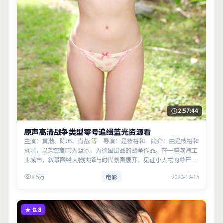
2:57:44
原声高清战争类型零号追缉蓝光资源看
主演：黄渤、陈坤、肖战 等 导演：是枝裕和 简介：由是枝裕和
执导，以架空都市为蓝本，为德国出品的战争作品。在一座滨海工
业城市，叙事围绕人物抉择与时代氛围展开，见证小人物的尊严突
围。主演以细腻表演撑起情感层次，兼顾观赏性与现实意义。
8.5万
电影
2020-12-15
★
8.8