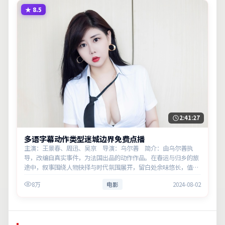
★
8.5
2:41:27
多语字幕动作类型迷城边界免费点播
主演：王景春、周迅、吴京 导演：乌尔善 简介：由乌尔善执
导，改编自真实事件，为法国出品的动作作品。在春运与归乡的旅
途中，叙事围绕人物抉择与时代氛围展开，留白处余味悠长，值得
细品。主演以细腻表演撑起情感层次，兼顾观赏性与现实意义。
8万
电影
2024-08-02