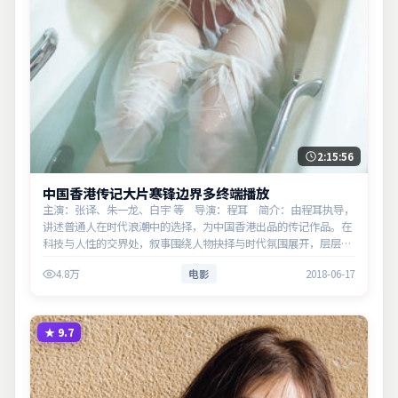
2:15:56
中国香港传记大片寒锋边界多终端播放
主演：张译、朱一龙、白宇 等 导演：程耳 简介：由程耳执导，
讲述普通人在时代浪潮中的选择，为中国香港出品的传记作品。在
科技与人性的交界处，叙事围绕人物抉择与时代氛围展开，层层剥
开谎言与真相。主演以细腻表演撑起情感层次，兼顾观赏性与现实
4.8万
电影
2018-06-17
意义。
★
9.7