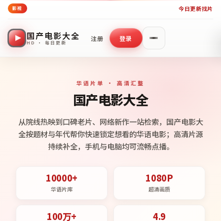
今日更新
找片
影视
国产电影大全
注册
登录
HD · 每日更新
华语片单 · 高清汇整
国产电影大全
从院线热映到口碑老片、网络新作一站检索，国产电影大
全按题材与年代帮你快速锁定想看的华语电影；高清片源
持续补全，手机与电脑均可流畅点播。
10000+
1080P
华语片库
超清画质
100万+
4.9