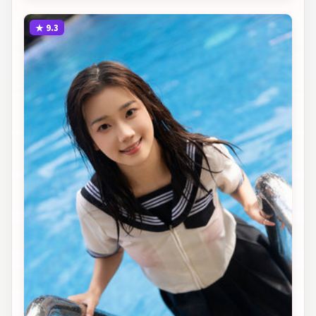
★
9.3