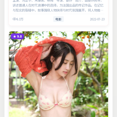
主演：河正宇、宋康昊、咏梅 导演：娄烨 简介：由娄烨执导，
讲述普通人在时代浪潮中的选择，为法国出品的传记作品。在记忆
与现实的裂缝中，叙事围绕人物抉择与时代氛围展开，将人物推向
道德与法律的边界。主演以细腻表演撑起情感层次，兼顾观赏性与
6.3万
电影
2022-07-23
现实意…
★
9.8