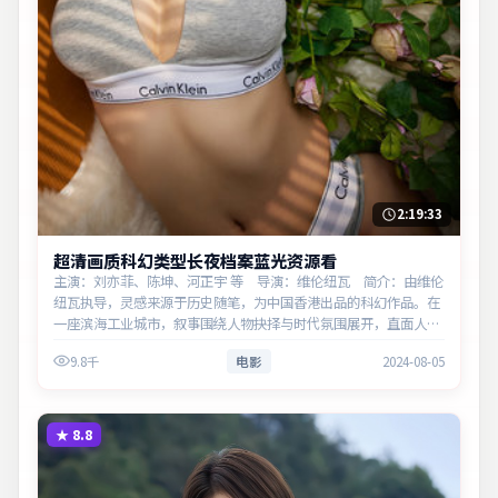
2:19:33
超清画质科幻类型长夜档案蓝光资源看
主演：刘亦菲、陈坤、河正宇 等 导演：维伦纽瓦 简介：由维伦
纽瓦执导，灵感来源于历史随笔，为中国香港出品的科幻作品。在
一座滨海工业城市，叙事围绕人物抉择与时代氛围展开，直面人性
的幽微灰域。主演以细腻表演撑起情感层次，兼顾观赏性与现实意
9.8千
电影
2024-08-05
义。
★
8.8