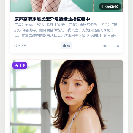
2:03:40
原声高清家庭类型异境追缉热播更新中
主演：吴京、陈坤、易烊千玺 等 导演：斯皮尔伯格 简介：由斯
皮尔伯格执导，融合民俗传说与当代寓言，为美国出品的家庭作
品。在高度疏离的都市丛林里，叙事围绕人物抉择与时代氛围展
开，层层剥开谎言与真相。主演以细腻表演撑起情感层次，兼顾观
5.5万
电影
2023-07-18
赏性与现实意义。
★
9.6