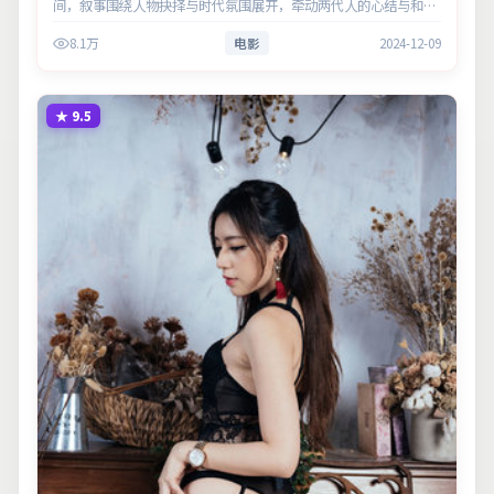
间，叙事围绕人物抉择与时代氛围展开，牵动两代人的心结与和
解。主演以细腻表演撑起情感层次，兼顾观赏性与现实意义。
8.1万
电影
2024-12-09
★
9.5