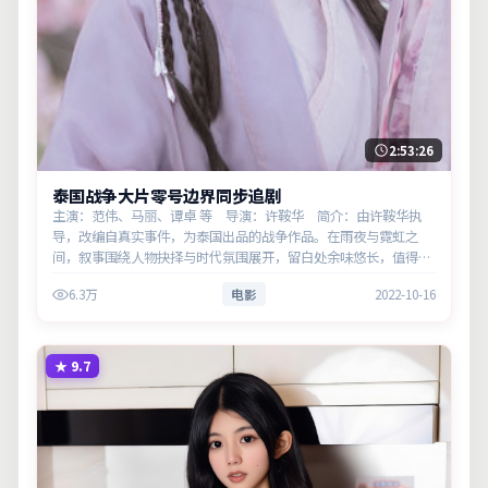
2:53:26
泰国战争大片零号边界同步追剧
主演：范伟、马丽、谭卓 等 导演：许鞍华 简介：由许鞍华执
导，改编自真实事件，为泰国出品的战争作品。在雨夜与霓虹之
间，叙事围绕人物抉择与时代氛围展开，留白处余味悠长，值得细
品。主演以细腻表演撑起情感层次，兼顾观赏性与现实意义。
6.3万
电影
2022-10-16
★
9.7