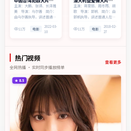
中国台湾犯罪大片危
澳大利亚爱情大片星
城追缉同步追剧
河回响多终端播放
主演：大鹏、张译、长泽雅
主演：蒋雯丽、周冬雨、胡
美 导演：乌尔善 简介：
歌 导演：郭帆 简介：由
由乌尔善执导，讲述普通人
郭帆执导，讲述普通人在时
在时代浪潮中的选择，为中
代浪潮中的选择，为澳大利
2022-03-
2018-02-
国台湾出品的犯罪作品。在
亚出品的爱情作品。在雨夜
11万
电影
11万
电影
10
27
记忆与现实的裂缝中，叙事
与霓虹之间，叙事围绕人物
围绕人物抉择与时代氛围展
抉择与时代氛围展开，牵动
开，以克制镜头呈现群像张
两代人的心结与和解。主演
力。主演以细腻表演撑起情
以细腻表演撑起情感层次，
热门视频
感层次，兼顾观赏性与现
兼顾观赏性与现实意义。
实…
查看更多
全网热播 · 实时同步播放榜单
★
8.5