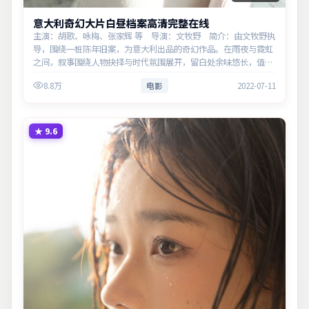
意大利奇幻大片白昼档案高清完整在线
主演：胡歌、咏梅、张家辉 等 导演：文牧野 简介：由文牧野执
导，围绕一桩陈年旧案，为意大利出品的奇幻作品。在雨夜与霓虹
之间，叙事围绕人物抉择与时代氛围展开，留白处余味悠长，值得
细品。主演以细腻表演撑起情感层次，兼顾观赏性与现实意义。
8.8万
电影
2022-07-11
★
9.6