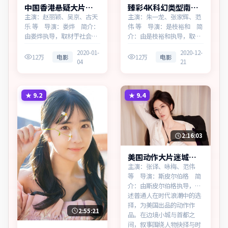
中国香港悬疑大片终
臻彩4K科幻类型南港
局回响热播更新中
回响多终端播放
主演：赵丽颖、吴京、古天
主演：朱一龙、张家辉、范
乐 等 导演：娄烨 简介：
伟 等 导演：是枝裕和 简
由娄烨执导，取材于社会新
介：由是枝裕和执导，取材
闻，为中国香港出品的悬疑
于社会新闻，为加拿大出品
2020-01-
2020-12-
作品。在春运与归乡的旅途
的科幻作品。在雨夜与霓虹
12万
电影
12万
电影
04
21
中，叙事围绕人物抉择与时
之间，叙事围绕人物抉择与
代氛围展开，以克制镜头呈
时代氛围展开，节奏紧凑，
现群像张力。主演以细腻表
反转不断。主演以细腻表演
演撑起情感层次，兼顾观赏
撑起情感层次，兼顾观赏性
★
9.2
★
9.4
性与现实意义。
与现实意义。
2:16:03
美国动作大片迷城档
案免费点播
主演：张译、咏梅、范伟
等 导演：斯皮尔伯格 简
介：由斯皮尔伯格执导，讲
述普通人在时代浪潮中的选
择，为美国出品的动作作
2:55:21
品。在边境小城与首都之
间，叙事围绕人物抉择与时