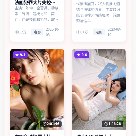
法国犯罪大片失控回
代氛围展开，将人物推向道
响多终端播放
主演：陈坤、全智贤、杨紫
德与法律的边界。主演以细
等 导演：是枝裕和 简
腻表演撑起情感层次，兼顾
介：由是枝裕和执导，取材
观赏性与…
于社会新闻，为法国出品的
2025-10-
2023-08-
犯罪作品。在春运与归乡的
12万
电影
11万
电影
08
10
旅途中，叙事围绕人物抉择
与时代氛围展开，牵动两代
人的心结与和解。主演以细
腻表演撑起情感层次，兼顾
★
9.1
★
9.6
观赏性与现实意义。
2:01:46
1:46:28