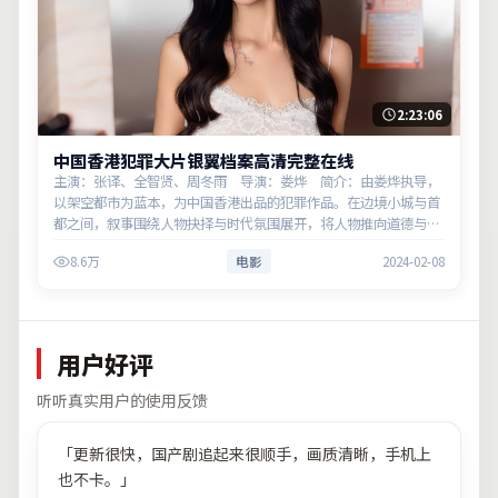
2:23:06
中国香港犯罪大片银翼档案高清完整在线
主演：张译、全智贤、周冬雨 导演：娄烨 简介：由娄烨执导，
以架空都市为蓝本，为中国香港出品的犯罪作品。在边境小城与首
都之间，叙事围绕人物抉择与时代氛围展开，将人物推向道德与法
律的边界。主演以细腻表演撑起情感层次，兼顾观赏性与现实意
8.6万
电影
2024-02-08
义。
用户好评
听听真实用户的使用反馈
「
更新很快，国产剧追起来很顺手，画质清晰，手机上
也不卡。
」