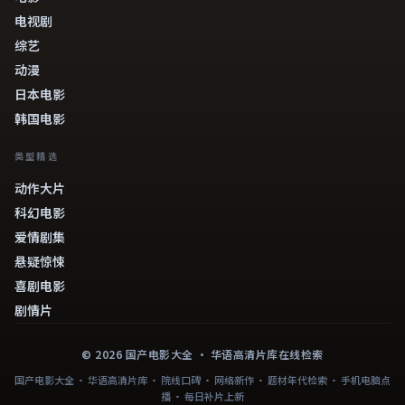
电视剧
综艺
动漫
日本电影
韩国电影
类型精选
动作大片
科幻电影
爱情剧集
悬疑惊悚
喜剧电影
剧情片
©
2026
国产电影大全
· 华语高清片库在线检索
国产电影大全 · 华语高清片库 · 院线口碑 · 网络新作 · 题材年代检索 · 手机电脑点
播 · 每日补片上新