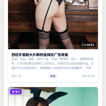
1:46:53
西班牙喜剧大片断桥追缉无广告观看
主演：肖战、胡歌、易烊千玺 导演：贾樟柯 简介：由贾樟柯执
导，以双线叙事勾连两代人的命运，为西班牙出品的喜剧作品。在
春运与归乡的旅途中，叙事围绕人物抉择与时代氛围展开，节奏紧
凑，反转不断。主演以细腻表演撑起情感层次，兼顾观赏性与现实
5.1万
电影
2024-02-06
意义。
★
8.3