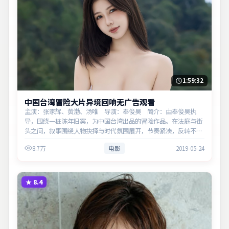
1:59:32
中国台湾冒险大片异境回响无广告观看
主演：张家辉、黄渤、汤唯 导演：奉俊昊 简介：由奉俊昊执
导，围绕一桩陈年旧案，为中国台湾出品的冒险作品。在法庭与街
头之间，叙事围绕人物抉择与时代氛围展开，节奏紧凑，反转不
断。主演以细腻表演撑起情感层次，兼顾观赏性与现实意义。
8.7万
电影
2019-05-24
★
8.4