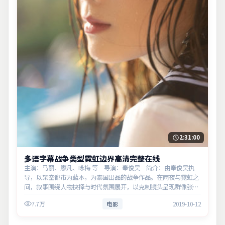
2:31:00
多语字幕战争类型霓虹边界高清完整在线
主演：马丽、廖凡、咏梅 等 导演：奉俊昊 简介：由奉俊昊执
导，以架空都市为蓝本，为泰国出品的战争作品。在雨夜与霓虹之
间，叙事围绕人物抉择与时代氛围展开，以克制镜头呈现群像张
力。主演以细腻表演撑起情感层次，兼顾观赏性与现实意义。
7.7万
电影
2019-10-12