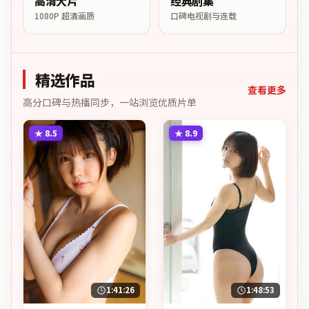
高清大片
经典剧集
1080P 超清画质
口碑电视剧与连载
精选作品
查看更多
高分口碑与热播同步，一站浏览优质片单
★
8.5
★
8.9
1:41:26
1:48:53