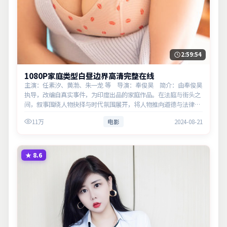
2:59:54
1080P家庭类型白昼边界高清完整在线
主演：任素汐、黄渤、朱一龙 等 导演：奉俊昊 简介：由奉俊昊
执导，改编自真实事件，为印度出品的家庭作品。在法庭与街头之
间，叙事围绕人物抉择与时代氛围展开，将人物推向道德与法律的
边界。主演以细腻表演撑起情感层次，兼顾观赏性与现实意义。
11万
电影
2024-08-21
★
8.6