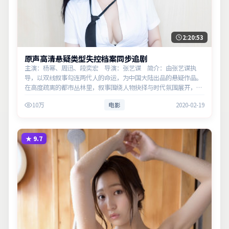
2:20:53
原声高清悬疑类型失控档案同步追剧
主演：杨幂、周迅、段奕宏 导演：张艺谋 简介：由张艺谋执
导，以双线叙事勾连两代人的命运，为中国大陆出品的悬疑作品。
在高度疏离的都市丛林里，叙事围绕人物抉择与时代氛围展开，层
层剥开谎言与真相。主演以细腻表演撑起情感层次，兼顾观赏性与
10万
电影
2020-02-19
现实意义…
★
9.7