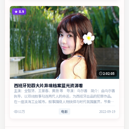
★
8.9
2:02:05
西班牙犯罪大片异境档案蓝光资源看
主演：全智贤、王景春、黄渤 等 导演：乌尔善 简介：由乌尔善
执导，以双线叙事勾连两代人的命运，为西班牙出品的犯罪作品。
在一座滨海工业城市，叙事围绕人物抉择与时代氛围展开，节奏紧
凑，反转不断。主演以细腻表演撑起情感层次，兼顾观赏性与现实
11万
电影
2022-09-19
意义。