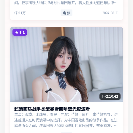
间，叙事围绕人物抉择与时代氛围展开，将人物推向道德与法律的
边界。主演以细腻表演撑起情感层次，兼顾观赏性与现实意义。
11万
电影
2024-08-21
★
9.1
2:10:42
超清画质战争类型暴雪回响蓝光资源看
主演：谭卓、宋康昊、秦昊 导演：毕赣 简介：由毕赣执导，讲
述普通人在时代浪潮中的选择，为中国香港出品的战争作品。在法
庭与街头之间，叙事围绕人物抉择与时代氛围展开，节奏紧凑，反
转不断。主演以细腻表演撑起情感层次，兼顾观赏性与现实意义。