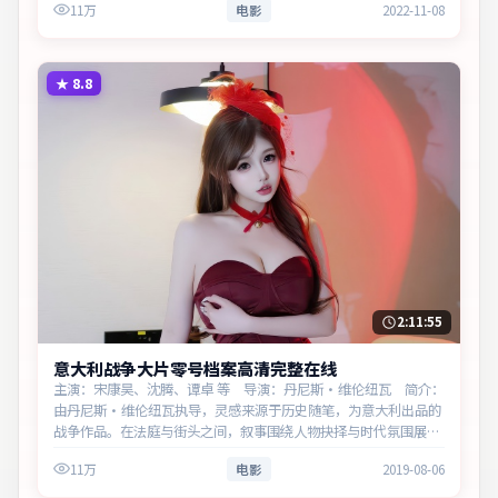
11万
电影
2022-11-08
★
8.8
2:11:55
意大利战争大片零号档案高清完整在线
主演：宋康昊、沈腾、谭卓 等 导演：丹尼斯·维伦纽瓦 简介：
由丹尼斯·维伦纽瓦执导，灵感来源于历史随笔，为意大利出品的
战争作品。在法庭与街头之间，叙事围绕人物抉择与时代氛围展
开，留白处余味悠长，值得细品。主演以细腻表演撑起情感层次，
11万
电影
2019-08-06
兼顾观赏性与现实意义…