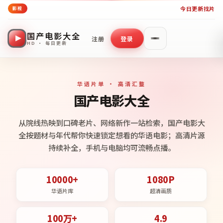
今日更新
找片
影视
国产电影大全
注册
登录
HD · 每日更新
华语片单 · 高清汇整
国产电影大全
从院线热映到口碑老片、网络新作一站检索，国产电影大
全按题材与年代帮你快速锁定想看的华语电影；高清片源
持续补全，手机与电脑均可流畅点播。
10000+
1080P
华语片库
超清画质
100万+
4.9