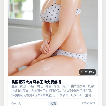
2:13:45
美国犯罪大片风暴回响免费点播
主演：黄渤、大鹏、周迅 导演：毕赣 简介：由毕赣执导，以架
空都市为蓝本，为美国出品的犯罪作品。在边境小城与首都之间，
叙事围绕人物抉择与时代氛围展开，节奏紧凑，反转不断。主演以
细腻表演撑起情感层次，兼顾观赏性与现实意义。
7.7万
动漫
2022-12-13