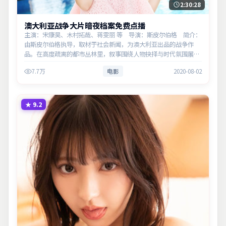
2:30:28
澳大利亚战争大片暗夜档案免费点播
主演：宋康昊、木村拓哉、蒋雯丽 等 导演：斯皮尔伯格 简介：
由斯皮尔伯格执导，取材于社会新闻，为澳大利亚出品的战争作
品。在高度疏离的都市丛林里，叙事围绕人物抉择与时代氛围展
开，留白处余味悠长，值得细品。主演以细腻表演撑起情感层次，
7.7万
电影
2020-08-02
兼顾观赏性与现实意义。
★
9.2