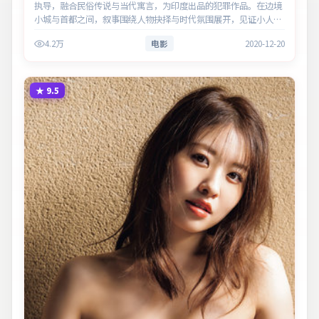
执导，融合民俗传说与当代寓言，为印度出品的犯罪作品。在边境
小城与首都之间，叙事围绕人物抉择与时代氛围展开，见证小人物
的尊严突围。主演以细腻表演撑起情感层次，兼顾观赏性与现实意
4.2万
电影
2020-12-20
义。
★
9.5