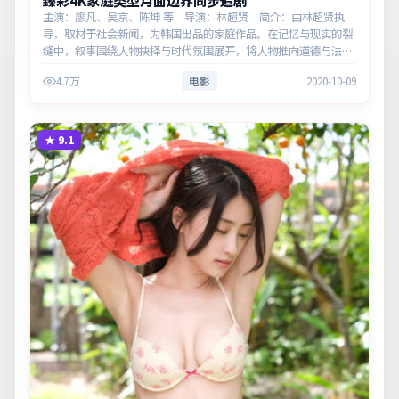
臻彩4K家庭类型月面边界同步追剧
主演：廖凡、吴京、陈坤 等 导演：林超贤 简介：由林超贤执
导，取材于社会新闻，为韩国出品的家庭作品。在记忆与现实的裂
缝中，叙事围绕人物抉择与时代氛围展开，将人物推向道德与法律
的边界。主演以细腻表演撑起情感层次，兼顾观赏性与现实意义。
4.7万
电影
2020-10-09
★
9.1