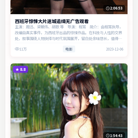
2:06:53
西班牙惊悚大片迷城追缉无广告观看
主演：周迅、梁朝伟、胡歌 等 导演：程耳 简介：由程耳执导，
改编自真实事件，为西班牙出品的惊悚作品。在科技与人性的交界
处，叙事围绕人物抉择与时代氛围展开，留白处余味悠长，值得细
品。主演以细腻表演撑起情感层次，兼顾观赏性与现实意义。
11万
电影
2023-12-06
★
8.8
1:54:43