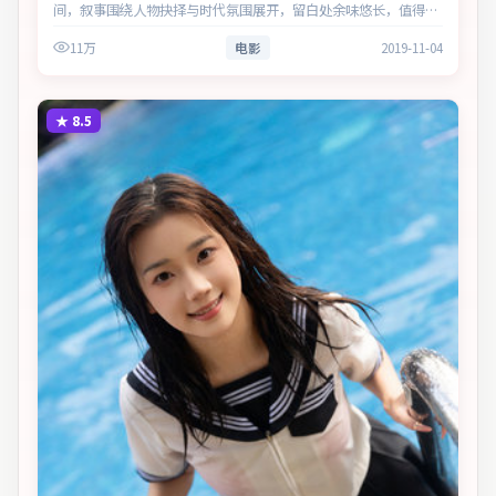
间，叙事围绕人物抉择与时代氛围展开，留白处余味悠长，值得细
品。主演以细腻表演撑起情感层次，兼顾观赏性与现实意义。
11万
电影
2019-11-04
★
8.5