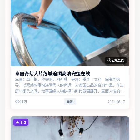
2:42:29
泰国奇幻大片危城追缉高清完整在线
主演：章子怡、蒋雯丽、刘亦菲 导演：娄烨 简介：由娄烨执
导，以双线叙事勾连两代人的命运，为泰国出品的奇幻作品。在法
庭与街头之间，叙事围绕人物抉择与时代氛围展开，直面人性的幽
微灰域。主演以细腻表演撑起情感层次，兼顾观赏性与现实意义。
11万
电影
2021-06-17
★
9.2