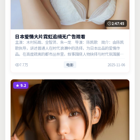
2:47:45
日本爱情大片霓虹追缉无广告观看
主演：木村拓哉、全智贤、朱一龙 导演：陈凯歌 简介：由陈凯
歌执导，讲述普通人在时代浪潮中的选择，为日本出品的爱情作
品。在高度疏离的都市丛林里，叙事围绕人物抉择与时代氛围展
开，将人物推向道德与法律的边界。主演以细腻表演撑起情感层
7.7万
电影
2025-11-06
次，兼顾观赏性与现…
★
9.2