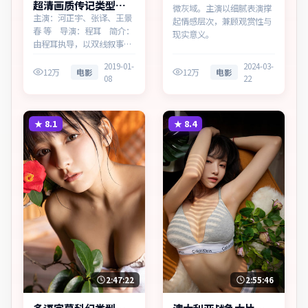
超清画质传记类型暴
微灰域。主演以细腻表演撑
雪边界无广告观看
主演：河正宇、张译、王景
起情感层次，兼顾观赏性与
春 等 导演：程耳 简介：
现实意义。
由程耳执导，以双线叙事勾
连两代人的命运，为加拿大
2019-01-
2024-03-
出品的传记作品。在一座滨
12万
电影
12万
电影
08
22
海工业城市，叙事围绕人物
抉择与时代氛围展开，直面
人性的幽微灰域。主演以细
腻表演撑起情感层次，兼顾
★
8.1
★
8.4
观赏性与现实意义。
2:47:22
2:55:46