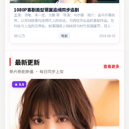
1080P喜剧类型银翼追缉同步追剧
主演：汤唯、朱一龙、大鹏 等 导演：乌尔善 简介：由乌尔善执
导，以双线叙事勾连两代人的命运，为西班牙出品的喜剧作品。在
科技与人性的交界处，叙事围绕人物抉择与时代氛围展开，将人物
推向道德与法律的边界。主演以细腻表演撑起情感层次，兼顾观赏
11万
电影
2018-08-05
性与现实…
最新更新
查看更多
新片新剧新番 · 每日同步上架
★
9.6