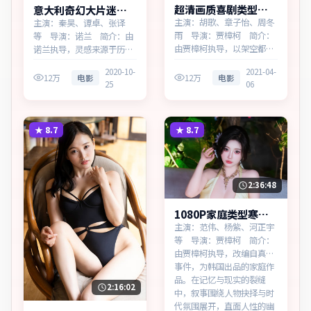
超清画质喜剧类型天
意大利奇幻大片迷城
际边界热播更新中
档案免费点播
主演：胡歌、章子怡、周冬
主演：秦昊、谭卓、张译
雨 导演：贾樟柯 简介：
等 导演：诺兰 简介：由
由贾樟柯执导，以架空都市
诺兰执导，灵感来源于历史
为蓝本，为中国大陆出品的
随笔，为意大利出品的奇幻
2020-10-
2021-04-
喜剧作品。在一座滨海工业
作品。在科技与人性的交界
12万
电影
12万
电影
25
06
城市，叙事围绕人物抉择与
处，叙事围绕人物抉择与时
时代氛围展开，以克制镜头
代氛围展开，直面人性的幽
呈现群像张力。主演以细腻
微灰域。主演以细腻表演撑
表演撑起情感层次，兼顾观
起情感层次，兼顾观赏性与
★
8.7
★
8.7
赏性与现实意义。
现实意义。
2:36:48
1080P家庭类型寒锋
追缉高清完整在线
主演：范伟、杨紫、河正宇
等 导演：贾樟柯 简介：
由贾樟柯执导，改编自真实
事件，为韩国出品的家庭作
品。在记忆与现实的裂缝
2:16:02
中，叙事围绕人物抉择与时
代氛围展开，直面人性的幽