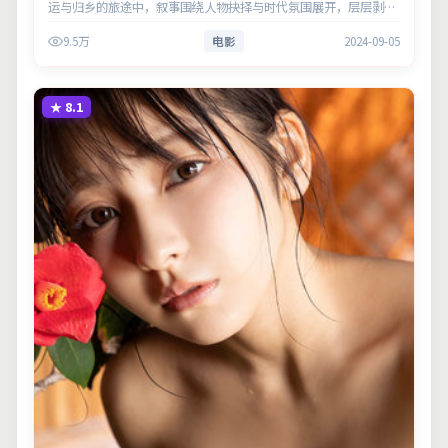
运与归乡的旅途中，叙事围绕人物抉择与时代氛围展开，层层剥开
谎言与真相。主演以细腻表演撑起情感层次，兼顾观赏性与现实意
9.5万
电影
2024-09-05
义。
★
8.1