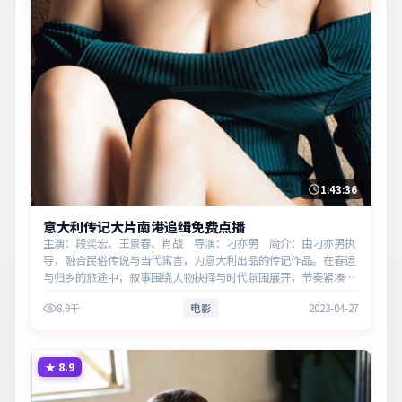
1:43:36
意大利传记大片南港追缉免费点播
主演：段奕宏、王景春、肖战 导演：刁亦男 简介：由刁亦男执
导，融合民俗传说与当代寓言，为意大利出品的传记作品。在春运
与归乡的旅途中，叙事围绕人物抉择与时代氛围展开，节奏紧凑，
反转不断。主演以细腻表演撑起情感层次，兼顾观赏性与现实意
8.9千
电影
2023-04-27
义。
★
8.9