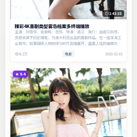
1:43:35
臻彩4K喜剧类型雾岛档案多终端播放
主演：刘德华、张家辉、范伟 导演：诺兰 简介：由诺兰执导，
灵感来源于历史随笔，为澳大利亚出品的喜剧作品。在一座滨海工
业城市，叙事围绕人物抉择与时代氛围展开，直面人性的幽微灰
域。主演以细腻表演撑起情感层次，兼顾观赏性与现实意义。
8.2万
电影
2020-02-02
★
9.4