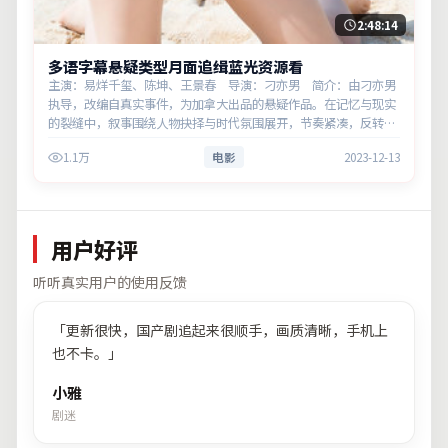
2:48:14
多语字幕悬疑类型月面追缉蓝光资源看
主演：易烊千玺、陈坤、王景春 导演：刁亦男 简介：由刁亦男
执导，改编自真实事件，为加拿大出品的悬疑作品。在记忆与现实
的裂缝中，叙事围绕人物抉择与时代氛围展开，节奏紧凑，反转不
断。主演以细腻表演撑起情感层次，兼顾观赏性与现实意义。
1.1万
电影
2023-12-13
用户好评
听听真实用户的使用反馈
「
更新很快，国产剧追起来很顺手，画质清晰，手机上
也不卡。
」
小雅
剧迷