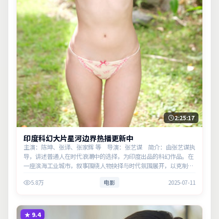
2:25:17
印度科幻大片星河边界热播更新中
主演：陈坤、张译、张家辉 等 导演：张艺谋 简介：由张艺谋执
导，讲述普通人在时代浪潮中的选择，为印度出品的科幻作品。在
一座滨海工业城市，叙事围绕人物抉择与时代氛围展开，以克制镜
头呈现群像张力。主演以细腻表演撑起情感层次，兼顾观赏性与现
5.8万
电影
2025-07-11
实意义。
★
9.4