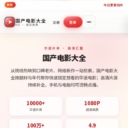
今日更新
找片
影视
国产电影大全
注册
登录
HD · 每日更新
华语片单 · 高清汇整
国产电影大全
从院线热映到口碑老片、网络新作一站检索，国产电影大
全按题材与年代帮你快速锁定想看的华语电影；高清片源
持续补全，手机与电脑均可流畅点播。
10000+
1080P
华语片库
超清画质
100万+
4.9