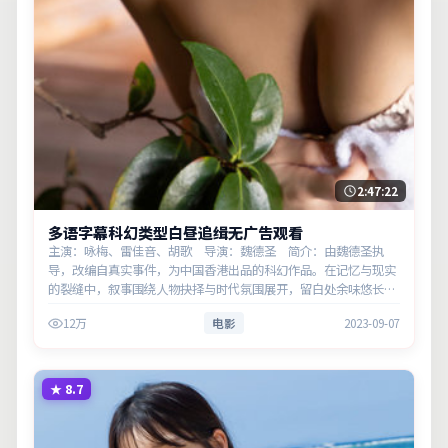
2:47:22
多语字幕科幻类型白昼追缉无广告观看
主演：咏梅、雷佳音、胡歌 导演：魏德圣 简介：由魏德圣执
导，改编自真实事件，为中国香港出品的科幻作品。在记忆与现实
的裂缝中，叙事围绕人物抉择与时代氛围展开，留白处余味悠长，
值得细品。主演以细腻表演撑起情感层次，兼顾观赏性与现实意
12万
电影
2023-09-07
义。
★
8.7