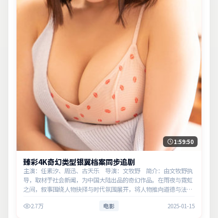
1:59:50
臻彩4K奇幻类型银翼档案同步追剧
主演：任素汐、周迅、古天乐 导演：文牧野 简介：由文牧野执
导，取材于社会新闻，为中国大陆出品的奇幻作品。在雨夜与霓虹
之间，叙事围绕人物抉择与时代氛围展开，将人物推向道德与法律
的边界。主演以细腻表演撑起情感层次，兼顾观赏性与现实意义。
2.7万
电影
2025-01-15