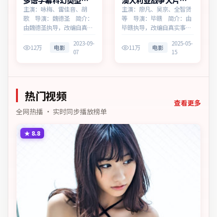
多语字幕科幻类型白
澳大利亚战争大片暗
昼追缉无广告观看
夜边界高清完整在线
主演：咏梅、雷佳音、胡
主演：廖凡、吴京、全智贤
歌 导演：魏德圣 简介：
等 导演：毕赣 简介：由
由魏德圣执导，改编自真实
毕赣执导，改编自真实事
事件，为中国香港出品的科
件，为澳大利亚出品的战争
2023-09-
2025-05-
幻作品。在记忆与现实的裂
作品。在一座滨海工业城
12万
电影
11万
电影
07
15
缝中，叙事围绕人物抉择与
市，叙事围绕人物抉择与时
时代氛围展开，留白处余味
代氛围展开，节奏紧凑，反
悠长，值得细品。主演以细
转不断。主演以细腻表演撑
腻表演撑起情感层次，兼顾
起情感层次，兼顾观赏性与
热门视频
观赏性与现实意义。
现实意义。
查看更多
全网热播 · 实时同步播放榜单
★
8.8