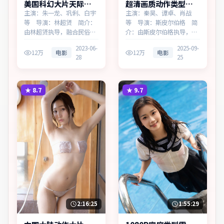
美国科幻大片天际追
超清画质动作类型暗
缉无广告观看
夜边界高清完整在线
主演：朱一龙、巩俐、白宇
主演：秦昊、谭卓、肖战
等 导演：林超贤 简介：
等 导演：斯皮尔伯格 简
由林超贤执导，融合民俗传
介：由斯皮尔伯格执导，灵
说与当代寓言，为美国出品
感来源于历史随笔，为西班
2023-06-
2025-09-
的科幻作品。在边境小城与
牙出品的动作作品。在雨夜
12万
电影
12万
电影
28
25
首都之间，叙事围绕人物抉
与霓虹之间，叙事围绕人物
择与时代氛围展开，将人物
抉择与时代氛围展开，层层
推向道德与法律的边界。主
剥开谎言与真相。主演以细
演以细腻表演撑起情感层
腻表演撑起情感层次，兼顾
★
8.7
★
9.7
次，兼顾观赏性与现实意
观赏性与现实意义。
义。
2:16:25
1:55:29