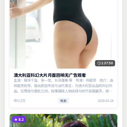
1:37:50
澳大利亚科幻大片月面回响无广告观看
主演：易烊千玺、朱一龙、长泽雅美 等 导演：林超贤 简介：由
林超贤执导，融合民俗传说与当代寓言，为澳大利亚出品的科幻作
品。在雨夜与霓虹之间，叙事围绕人物抉择与时代氛围展开，层层
剥开谎言与真相。主演以细腻表演撑起情感层次，兼顾观赏性与现
2.5万
电影
2020-03-24
实意义。
★
8.2