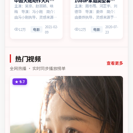
中国大陆动作大片风
1080P家庭类型雾岛
暴档案热播更新中
边界蓝光资源看
主演：吴京、赵丽颖、咏
主演：周冬雨、河正宇、刘
梅 导演：冯小刚 简介：
德华 导演：娄烨 简介：
由冯小刚执导，灵感来源于
由娄烨执导，灵感来源于历
历史随笔，为中国大陆出品
史随笔，为澳大利亚出品的
2021-02-
2020-07-
的动作作品。在春运与归乡
家庭作品。在边境小城与首
12万
电影
12万
电影
09
23
的旅途中，叙事围绕人物抉
都之间，叙事围绕人物抉择
择与时代氛围展开，以克制
与时代氛围展开，直面人性
镜头呈现群像张力。主演以
的幽微灰域。主演以细腻表
细腻表演撑起情感层次，兼
演撑起情感层次，兼顾观赏
热门视频
顾观赏性与现实意义。
性与现实意义。
查看更多
全网热播 · 实时同步播放榜单
★
9.7