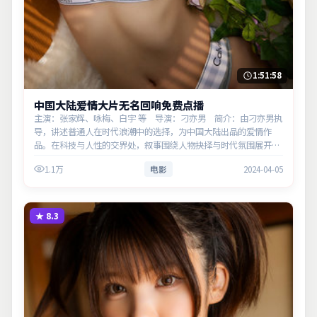
1:51:58
中国大陆爱情大片无名回响免费点播
主演：张家辉、咏梅、白宇 等 导演：刁亦男 简介：由刁亦男执
导，讲述普通人在时代浪潮中的选择，为中国大陆出品的爱情作
品。在科技与人性的交界处，叙事围绕人物抉择与时代氛围展开，
直面人性的幽微灰域。主演以细腻表演撑起情感层次，兼顾观赏性
1.1万
电影
2024-04-05
与现实意义…
★
8.3