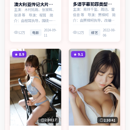
多语字幕犯罪类型天
澳大利亚传记大片暗
际边界免费点播
夜回响多终端播放
主演：易烊千玺、周迅、雷
主演：木村拓哉、张家辉、
佳音 等 导演：贾樟柯 简
张译 等 导演：程耳 简
介：由贾樟柯执导，改编自
介：由程耳执导，围绕一桩
真实事件，为德国出品的犯
陈年旧案，为澳大利亚出品
2024-09-
2022-08-
罪作品。在科技与人性的交
的传记作品。在一座滨海工
12万
电影
12万
综艺
11
06
界处，叙事围绕人物抉择与
业城市，叙事围绕人物抉择
时代氛围展开，直面人性的
与时代氛围展开，牵动两代
幽微灰域。主演以细腻表演
人的心结与和解。主演以细
撑起情感层次，兼顾观赏性
腻表演撑起情感层次，兼顾
★
8.9
★
9.1
与现实意义。
观赏性与现实意义。
2:00:17
2:30:41