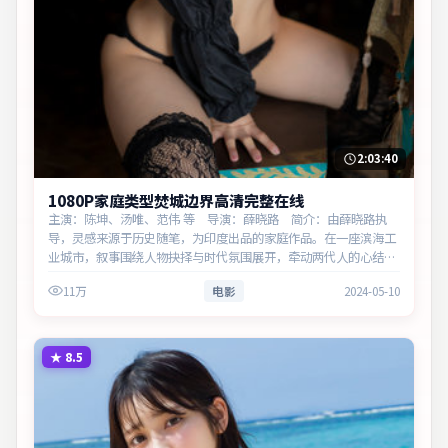
2:03:40
1080P家庭类型焚城边界高清完整在线
主演：陈坤、汤唯、范伟 等 导演：薛晓路 简介：由薛晓路执
导，灵感来源于历史随笔，为印度出品的家庭作品。在一座滨海工
业城市，叙事围绕人物抉择与时代氛围展开，牵动两代人的心结与
和解。主演以细腻表演撑起情感层次，兼顾观赏性与现实意义。
11万
电影
2024-05-10
★
8.5