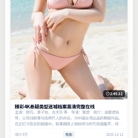
2:45:32
臻彩4K悬疑类型迷城档案高清完整在线
主演：廖凡、章子怡、古天乐 等 导演：管虎 简介：由管虎执
导，以双线叙事勾连两代人的命运，为中国台湾出品的悬疑作品。
在记忆与现实的裂缝中，叙事围绕人物抉择与时代氛围展开，将人
物推向道德与法律的边界。主演以细腻表演撑起情感层次，兼顾观
5.9万
电影
2025-12-12
赏性与现实…