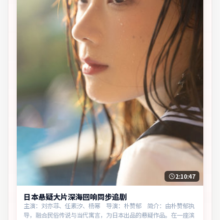
2:10:47
日本悬疑大片深海回响同步追剧
主演：刘亦菲、任素汐、杨幂 导演：朴赞郁 简介：由朴赞郁执
导，融合民俗传说与当代寓言，为日本出品的悬疑作品。在一座滨