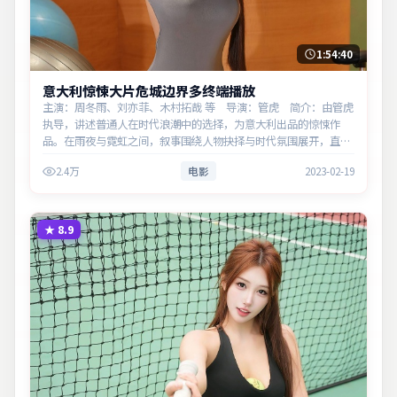
1:54:40
意大利惊悚大片危城边界多终端播放
主演：周冬雨、刘亦菲、木村拓哉 等 导演：管虎 简介：由管虎
执导，讲述普通人在时代浪潮中的选择，为意大利出品的惊悚作
品。在雨夜与霓虹之间，叙事围绕人物抉择与时代氛围展开，直面
人性的幽微灰域。主演以细腻表演撑起情感层次，兼顾观赏性与现
2.4万
电影
2023-02-19
实意义。
★
8.9