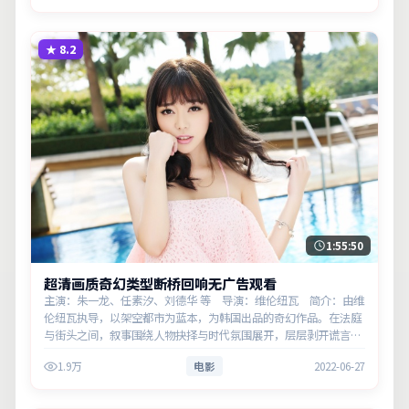
★
8.2
1:55:50
超清画质奇幻类型断桥回响无广告观看
主演：朱一龙、任素汐、刘德华 等 导演：维伦纽瓦 简介：由维
伦纽瓦执导，以架空都市为蓝本，为韩国出品的奇幻作品。在法庭
与街头之间，叙事围绕人物抉择与时代氛围展开，层层剥开谎言与
真相。主演以细腻表演撑起情感层次，兼顾观赏性与现实意义。
1.9万
电影
2022-06-27