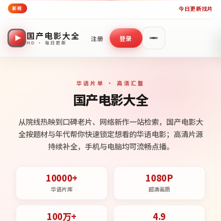
今日更新
找片
影视
国产电影大全
注册
登录
HD · 每日更新
华语片单 · 高清汇整
国产电影大全
从院线热映到口碑老片、网络新作一站检索，国产电影大
全按题材与年代帮你快速锁定想看的华语电影；高清片源
持续补全，手机与电脑均可流畅点播。
10000+
1080P
华语片库
超清画质
100万+
4.9