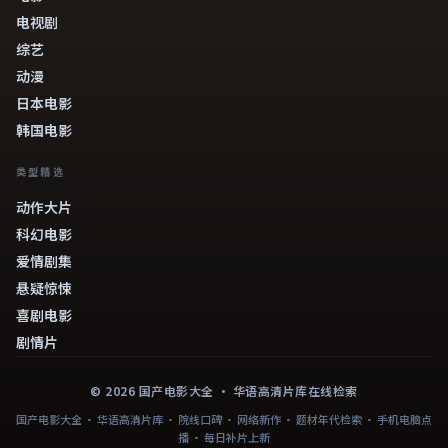
电视剧
综艺
动漫
日本电影
韩国电影
类型精选
动作大片
科幻电影
爱情剧集
悬疑惊悚
喜剧电影
剧情片
©
2026
国产电影大全
· 华语高清片库在线检索
国产电影大全 · 华语高清片库 · 院线口碑 · 网络新作 · 题材年代检索 · 手机电脑点
播 · 每日补片上新