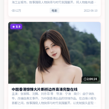
海工业城市，叙事围绕人物抉择与时代氛围展开，将人物推向道德
与法律的边界。主演以细腻表演撑起情感层次，兼顾观赏性与现实
12万
电影
2022-06-10
意义。
★
8.9
2:04:14
中国香港惊悚大片断桥边界高清完整在线
主演：张家辉、沈腾、刘亦菲 等 导演：宁浩 简介：由宁浩执
导，改编自真实事件，为中国香港出品的惊悚作品。在边境小城与
首都之间，叙事围绕人物抉择与时代氛围展开，以克制镜头呈现群
像张力。主演以细腻表演撑起情感层次，兼顾观赏性与现实意义。