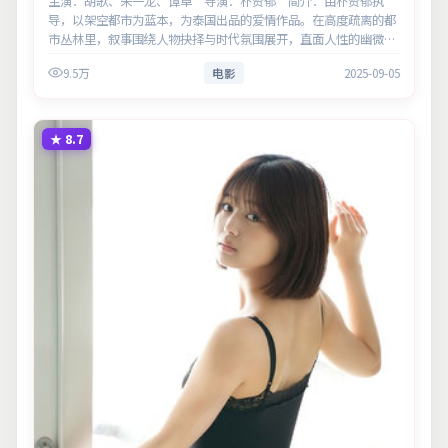
主演：胡歌、朱一龙、谭卓 导演：朴赞郁 简介：由朴赞郁执
导，以架空都市为蓝本，为泰国出品的爱情作品。在高度疏离的都
市丛林里，叙事围绕人物抉择与时代氛围展开，直面人性的幽微灰
域。主演以细腻表演撑起情感层次，兼顾观赏性与现实意义。
9.5万
电影
2025-09-05
★
8.7