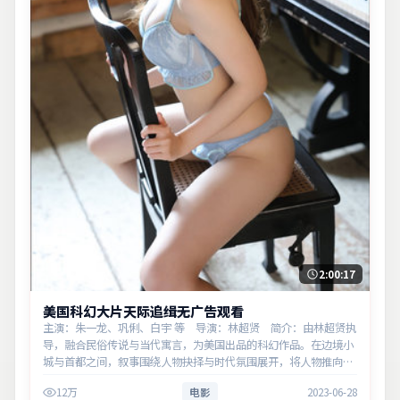
2:00:17
美国科幻大片天际追缉无广告观看
主演：朱一龙、巩俐、白宇 等 导演：林超贤 简介：由林超贤执
导，融合民俗传说与当代寓言，为美国出品的科幻作品。在边境小
城与首都之间，叙事围绕人物抉择与时代氛围展开，将人物推向道
德与法律的边界。主演以细腻表演撑起情感层次，兼顾观赏性与现
12万
电影
2023-06-28
实意义。