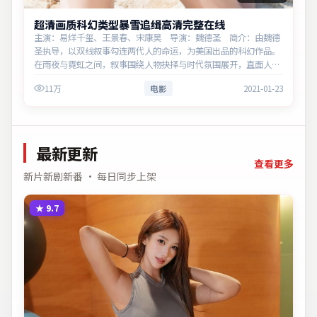
超清画质科幻类型暴雪追缉高清完整在线
主演：易烊千玺、王景春、宋康昊 导演：魏德圣 简介：由魏德
圣执导，以双线叙事勾连两代人的命运，为美国出品的科幻作品。
在雨夜与霓虹之间，叙事围绕人物抉择与时代氛围展开，直面人性
的幽微灰域。主演以细腻表演撑起情感层次，兼顾观赏性与现实意
11万
电影
2021-01-23
义。
最新更新
查看更多
新片新剧新番 · 每日同步上架
★
9.7