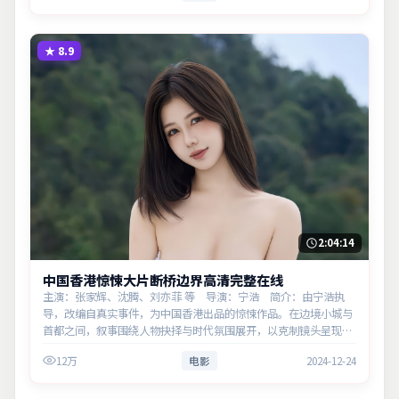
★
8.9
2:04:14
中国香港惊悚大片断桥边界高清完整在线
主演：张家辉、沈腾、刘亦菲 等 导演：宁浩 简介：由宁浩执
导，改编自真实事件，为中国香港出品的惊悚作品。在边境小城与
首都之间，叙事围绕人物抉择与时代氛围展开，以克制镜头呈现群
像张力。主演以细腻表演撑起情感层次，兼顾观赏性与现实意义。
12万
电影
2024-12-24