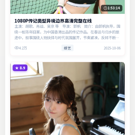
1:53:14
1080P传记类型异境边界高清完整在线
主演：胡歌、肖战、吴京 等 导演：郭帆 简介：由郭帆执导，围
绕一桩陈年旧案，为中国香港出品的传记作品。在春运与归乡的旅
途中，叙事围绕人物抉择与时代氛围展开，节奏紧凑，反转不断。
主演以细腻表演撑起情感层次，兼顾观赏性与现实意义。
4.2万
综艺
2025-10-06
★
8.9