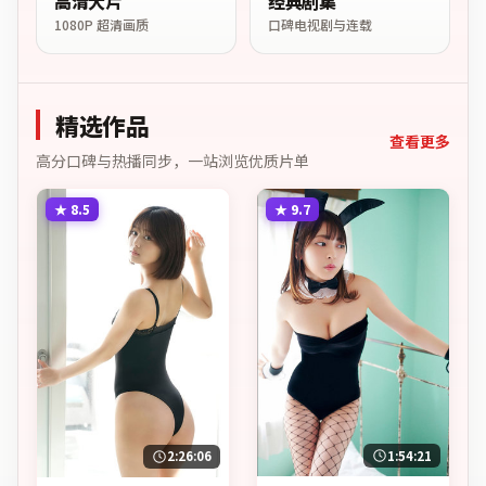
高清大片
经典剧集
1080P 超清画质
口碑电视剧与连载
精选作品
查看更多
高分口碑与热播同步，一站浏览优质片单
★
8.5
★
9.7
1:54:21
2:26:06