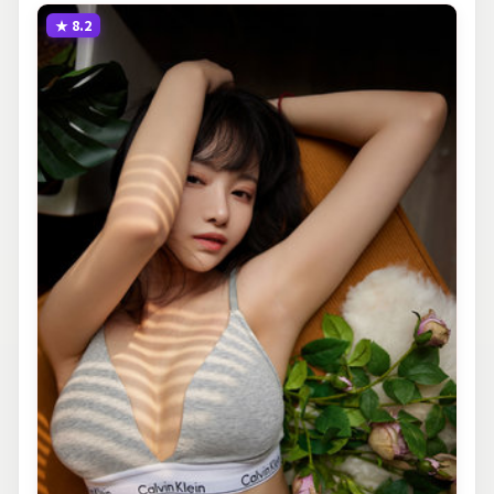
★
8.2