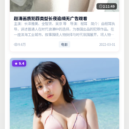
2:11:49
超清画质犯罪类型长夜追缉无广告观看
主演：长泽雅美、全智贤、吴京 等 导演：程耳 简介：由程耳执
导，讲述普通人在时代浪潮中的选择，为泰国出品的犯罪作品。在
一座滨海工业城市，叙事围绕人物抉择与时代氛围展开，将人物推
向道德与法律的边界。主演以细腻表演撑起情感层次，兼顾观赏性
9.6万
电影
2022-03-01
与现实意义…
★
9.4