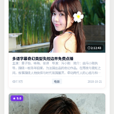
2:12:43
多语字幕奇幻类型失控边界免费点播
主演：章子怡、咏梅、张译 导演：冯小刚 简介：由冯小刚执
导，围绕一桩陈年旧案，为法国出品的奇幻作品。在雨夜与霓虹之
间，叙事围绕人物抉择与时代氛围展开，牵动两代人的心结与和
解。主演以细腻表演撑起情感层次，兼顾观赏性与现实意义。
7.9万
电影
2018-10-21
★
9.0